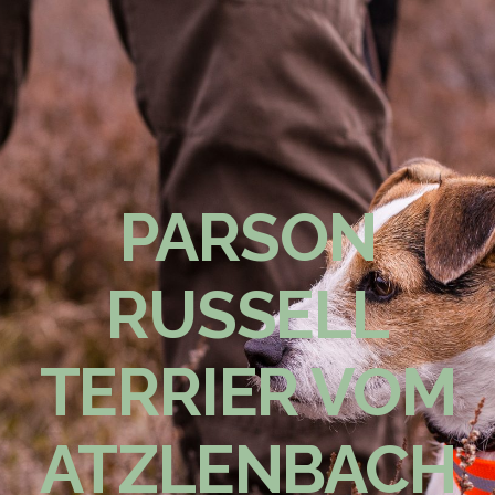
PARSON
RUSSELL
TERRIER VOM
ATZLENBACH